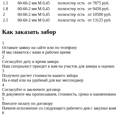
1.5
60-60-2 мм
М 0,45
полиэстер
есть
от 7875 руб.
1.8
60-60-2 мм
М 0,45
полиэстер
есть
от 9450 руб.
2
60-60-2 мм
М 0,45
полиэстер
есть
от 10500 руб.
2.5
60-60-2 мм
М 0,45
полиэстер
есть
от 13125 руб.
Как заказать забор
1
Оставьте заявку на сайте или по телефону
И мы свяжется с вами в рабочее время
2
Согласуйте дату и время замера
Наш специалист приедет к вам на участок для замера и оценки
3
Получите расчет стоимости вашего забора
На e-mail или на удобный для вас мессенджер
4
Согласуйте и заключите договор
В документе мы прописываем, стоимость, сроки и наименовани
5
Внесите оплату по договору
Начнем исполнение со следующего рабочего дня с закупки к
6