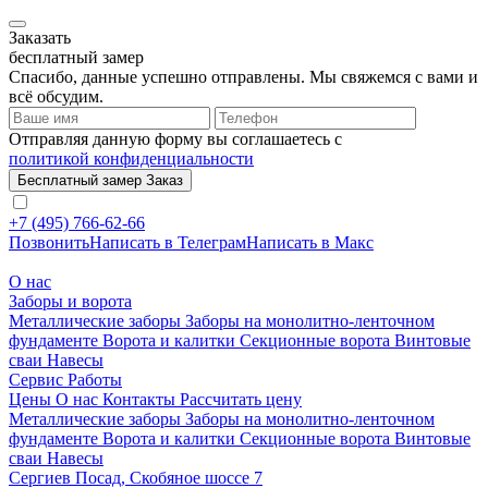
Заказать
бесплатный замер
Спасибо, данные успешно отправлены. Мы свяжемся с вами и
всё обсудим.
Отправляя данную форму вы соглашаетесь с
политикой конфиденциальности
Бесплатный замер
Заказ
+7 (495) 766-62-66
Позвонить
Написать в Телеграм
Написать в Макс
О нас
Заборы и ворота
Металлические заборы
Заборы на монолитно-ленточном
фундаменте
Ворота и калитки
Секционные ворота
Винтовые
сваи
Навесы
Сервис
Работы
Цены
О нас
Контакты
Рассчитать цену
Металлические заборы
Заборы на монолитно-ленточном
фундаменте
Ворота и калитки
Секционные ворота
Винтовые
сваи
Навесы
Сергиев Посад, Скобяное шоссе 7