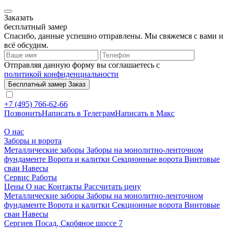
Заказать
бесплатный замер
Спасибо, данные успешно отправлены. Мы свяжемся с вами и
всё обсудим.
Отправляя данную форму вы соглашаетесь с
политикой конфиденциальности
Бесплатный замер
Заказ
+7 (495) 766-62-66
Позвонить
Написать в Телеграм
Написать в Макс
О нас
Заборы и ворота
Металлические заборы
Заборы на монолитно-ленточном
фундаменте
Ворота и калитки
Секционные ворота
Винтовые
сваи
Навесы
Сервис
Работы
Цены
О нас
Контакты
Рассчитать цену
Металлические заборы
Заборы на монолитно-ленточном
фундаменте
Ворота и калитки
Секционные ворота
Винтовые
сваи
Навесы
Сергиев Посад, Скобяное шоссе 7