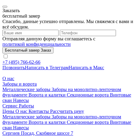
Заказать
бесплатный замер
Спасибо, данные успешно отправлены. Мы свяжемся с вами и
всё обсудим.
Отправляя данную форму вы соглашаетесь с
политикой конфиденциальности
Бесплатный замер
Заказ
+7 (495) 766-62-66
Позвонить
Написать в Телеграм
Написать в Макс
О нас
Заборы и ворота
Металлические заборы
Заборы на монолитно-ленточном
фундаменте
Ворота и калитки
Секционные ворота
Винтовые
сваи
Навесы
Сервис
Работы
Цены
О нас
Контакты
Рассчитать цену
Металлические заборы
Заборы на монолитно-ленточном
фундаменте
Ворота и калитки
Секционные ворота
Винтовые
сваи
Навесы
Сергиев Посад, Скобяное шоссе 7