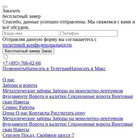
Заказать
бесплатный замер
Спасибо, данные успешно отправлены. Мы свяжемся с вами и
всё обсудим.
Отправляя данную форму вы соглашаетесь с
политикой конфиденциальности
Бесплатный замер
Заказ
+7 (495) 766-62-66
Позвонить
Написать в Телеграм
Написать в Макс
О нас
Заборы и ворота
Металлические заборы
Заборы на монолитно-ленточном
фундаменте
Ворота и калитки
Секционные ворота
Винтовые
сваи
Навесы
Сервис
Работы
Цены
О нас
Контакты
Рассчитать цену
Металлические заборы
Заборы на монолитно-ленточном
фундаменте
Ворота и калитки
Секционные ворота
Винтовые
сваи
Навесы
Сергиев Посад, Скобяное шоссе 7