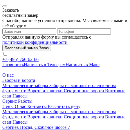
Заказать
бесплатный замер
Спасибо, данные успешно отправлены. Мы свяжемся с вами и
всё обсудим.
Отправляя данную форму вы соглашаетесь с
политикой конфиденциальности
Бесплатный замер
Заказ
+7 (495) 766-62-66
Позвонить
Написать в Телеграм
Написать в Макс
О нас
Заборы и ворота
Металлические заборы
Заборы на монолитно-ленточном
фундаменте
Ворота и калитки
Секционные ворота
Винтовые
сваи
Навесы
Сервис
Работы
Цены
О нас
Контакты
Рассчитать цену
Металлические заборы
Заборы на монолитно-ленточном
фундаменте
Ворота и калитки
Секционные ворота
Винтовые
сваи
Навесы
Сергиев Посад, Скобяное шоссе 7